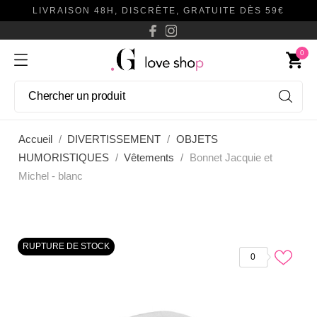
LIVRAISON 48H, DISCRÈTE, GRATUITE DÈS 59€
0
shopping_cart
Accueil
DIVERTISSEMENT
OBJETS
HUMORISTIQUES
Vêtements
Bonnet Jacquie et
Michel - blanc
RUPTURE DE STOCK
0