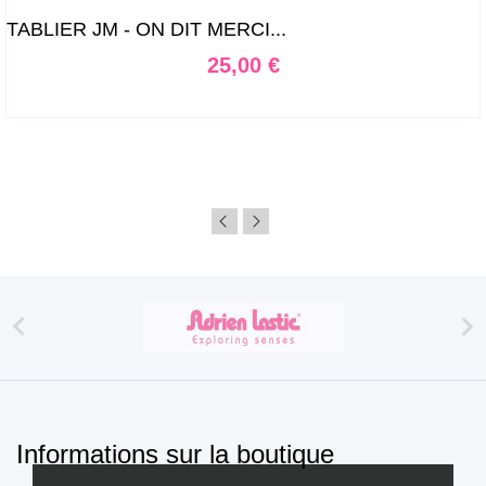
TABLIER JM - ON DIT MERCI...
Prix
25,00 €


Informations sur la boutique