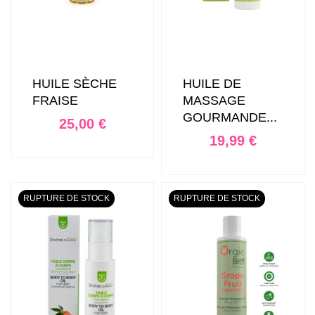
HUILE SÈCHE
HUILE DE
FRAISE
MASSAGE
GOURMANDE...
Prix
25,00 €
Prix
19,99 €
RUPTURE DE STOCK
RUPTURE DE STOCK