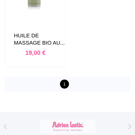
HUILE DE
MASSAGE BIO AU...
Prix
19,00 €
1

