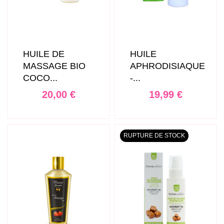
HUILE DE
HUILE
MASSAGE BIO
APHRODISIAQUE
COCO...
-...
Prix
Prix
20,00 €
19,99 €
RUPTURE DE STOCK