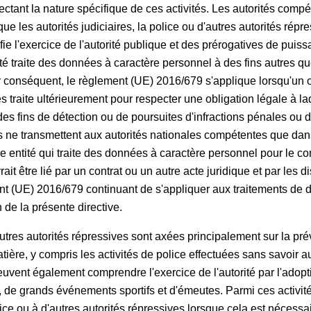
ectant la nature spécifique de ces activités. Les autorités co
que les autorités judiciaires, la police ou d'autres autorités rép
fie l'exercice de l'autorité publique et des prérogatives de puis
té traite des données à caractère personnel à des fins autres qu
 conséquent, le règlement (UE) 2016/679 s'applique lorsqu'un 
es traite ultérieurement pour respecter une obligation légale à l
des fins de détection ou de poursuites d'infractions pénales ou 
'ils ne transmettent aux autorités nationales compétentes que d
entité qui traite des données à caractère personnel pour le c
rait être lié par un contrat ou un autre acte juridique et par les 
ment (UE) 2016/679 continuant de s'appliquer aux traitements de
 de la présente directive.
utres autorités répressives sont axées principalement sur la pré
tière, y compris les activités de police effectuées sans savoir a
peuvent également comprendre l'exercice de l'autorité par l'adop
s, de grands événements sportifs et d'émeutes. Parmi ces activité
lice ou à d'autres autorités répressives lorsque cela est nécessa