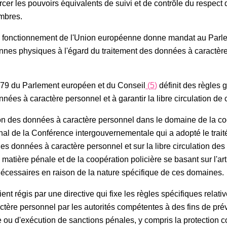
cer les pouvoirs équivalents de suivi et de contrôle du respect 
mbres.
r le fonctionnement de l'Union européenne donne mandat au Parl
onnes physiques à l'égard du traitement des données à caractère p
679 du Parlement européen et du Conseil
(
5
)
définit des règles 
nées à caractère personnel et à garantir la libre circulation d
ion des données à caractère personnel dans le domaine de la coo
final de la Conférence intergouvernementale qui a adopté le tra
 des données à caractère personnel et sur la libre circulation d
matière pénale et de la coopération policière se basant sur l'art
nécessaires en raison de la nature spécifique de ces domaines.
ent régis par une directive qui fixe les règles spécifiques relat
ctère personnel par les autorités compétentes à des fins de prév
e ou d'exécution de sanctions pénales, y compris la protection c