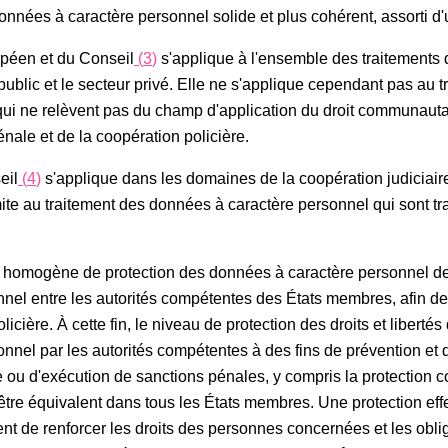
onnées à caractère personnel solide et plus cohérent, assorti d
opéen et du Conseil
(
3
)
s'applique à l'ensemble des traitements
 public et le secteur privé. Elle ne s'applique cependant pas au
 qui ne relèvent pas du champ d'application du droit communautai
énale et de la coopération policière.
eil
(
4
)
s'applique dans les domaines de la coopération judiciair
mite au traitement des données à caractère personnel qui sont tr
 et homogène de protection des données à caractère personnel de
l entre les autorités compétentes des États membres, afin de gar
licière. À cette fin, le niveau de protection des droits et libert
nnel par les autorités compétentes à des fins de prévention et d
e ou d'exécution de sanctions pénales, y compris la protection c
 être équivalent dans tous les États membres. Une protection e
t de renforcer les droits des personnes concernées et les oblig