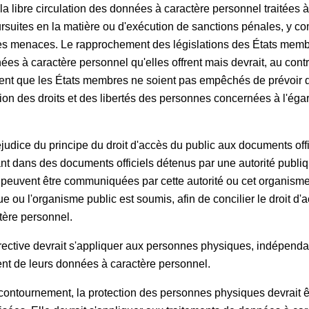
la libre circulation des données à caractère personnel traitées à
ursuites en la matière ou d'exécution de sanctions pénales, y co
elles menaces. Le rapprochement des législations des États memb
ées à caractère personnel qu'elles offrent mais devrait, au contra
vient que les États membres ne soient pas empêchés de prévoir 
ction des droits et des libertés des personnes concernées à l'ég
éjudice du principe du droit d'accès du public aux documents off
nt dans des documents officiels détenus par une autorité publi
ic peuvent être communiquées par cette autorité ou cet organism
e ou l'organisme public est soumis, afin de concilier le droit d'
tère personnel.
irective devrait s'appliquer aux personnes physiques, indépenda
ent de leurs données à caractère personnel.
e contournement, la protection des personnes physiques devrait ê