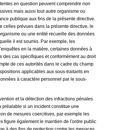
mpétentes en question peuvent comprendre non
ressives mais aussi tout autre organisme ou
sance publique aux fins de la présente directive.
e celles prévues dans la présente directive, le
organisme ou une entité recueille des données
aquelle il est soumis. Par exemple, les
d'enquêtes en la matière, certaines données à
ans des cas spécifiques et conformément au droit
ompte de ces autorités dans le cadre du champ
dispositions applicables aux sous-traitants en
 données à caractère personnel par le sous-
vention et la détection des infractions pénales
u préalable si un incident constitue une
tion de mesures coercitives, par exemple les
s figure également le maintien de l'ordre public
ire à des fins de protection contre les menaces