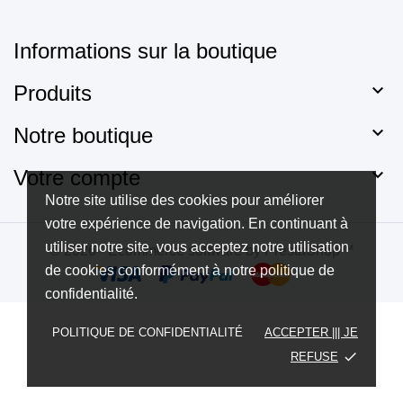
Informations sur la boutique

Produits

Notre boutique

Votre compte
Notre site utilise des cookies pour améliorer
votre expérience de navigation. En continuant à
utiliser notre site, vous acceptez notre utilisation
© 2026 - Ecommerce software by PrestaShop™
de cookies conformément à notre politique de
confidentialité.
POLITIQUE DE CONFIDENTIALITÉ
ACCEPTER ||| JE
done
REFUSE