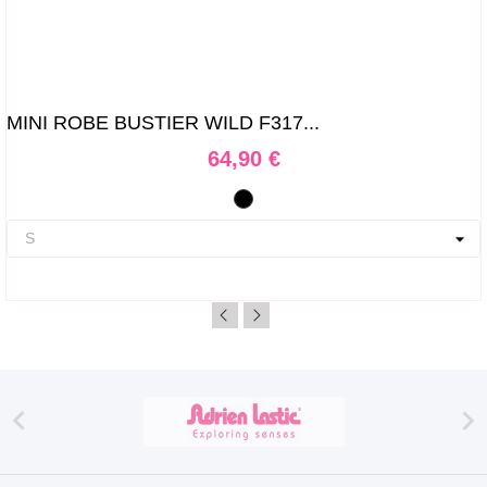
MINI ROBE BUSTIER WILD F317...
Prix
64,90 €
Noir

