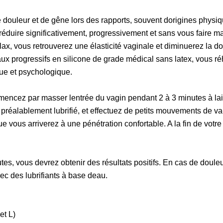
uleur et de gêne lors des rapports, souvent dorigines physique
éduire significativement, progressivement et sans vous faire ma
elax, vous retrouverez une élasticité vaginale et diminuerez la do
x progressifs en silicone de grade médical sans latex, vous réha
que et psychologique.
encez par masser lentrée du vagin pendant 2 à 3 minutes à laide
r préalablement lubrifié, et effectuez de petits mouvements de v
e vous arriverez à une pénétration confortable. A la fin de votr
es, vous devrez obtenir des résultats positifs. En cas de douleu
ec des lubrifiants à base deau.
et L)