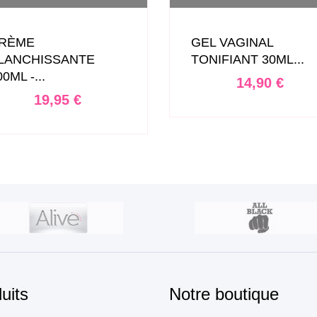
RÈME
GEL VAGINAL
LANCHISSANTE
TONIFIANT 30ML...
0ML -...
Prix
14,90 €
Prix
19,95 €
uits
Notre boutique