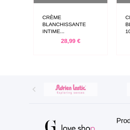
CRÈME
C
 LE...
BLANCHISSANTE
B
INTIME...
10
Prix
28,99 €

Prod