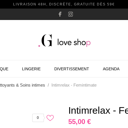
LIVRAISON 48H, DISCRÈTE, GRATUITE DÈS 59€
AQUE
LINGERIE
DIVERTISSEMENT
AGENDA
ttoyants & Soins intimes
Intimrelax - Femintimate
Intimrelax - 
0
55,00 €