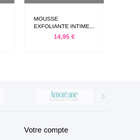
MOUSSE
MOUS
EXFOLIANTE INTIME...
HYGIÈ
Prix
14,95 €

Votre compte