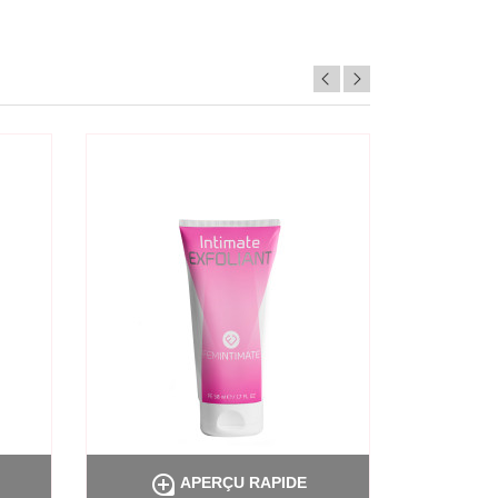


APERÇU RAPIDE