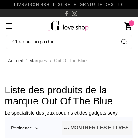
LIVRAISON 48H, DISCRÈTE, GRATUITE DÈS 59€
0
shopping_cart
Accueil
Marques
Out Of The Blue
Liste des produits de la
marque Out Of The Blue
Le spécialiste des jeux coquins et des gadgets sexy.
MONTRER LES FILTRES
Pertinence
