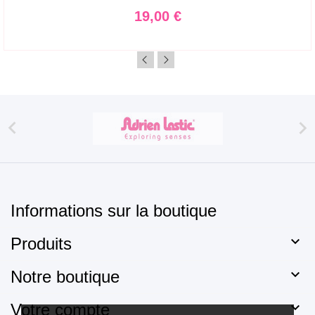
Prix
19,00 €


Informations sur la boutique

Produits

Notre boutique

Votre compte