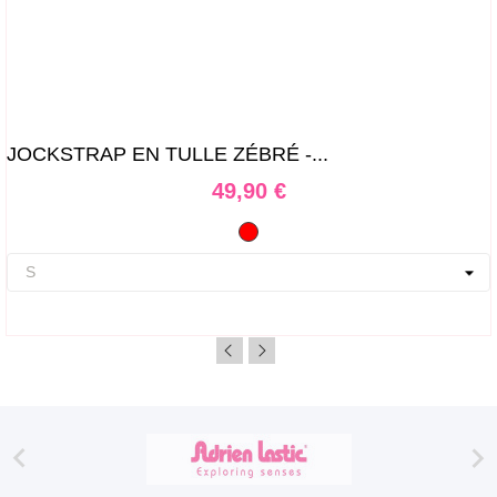
JOCKSTRAP EN TULLE ZÉBRÉ -...
Prix
49,90 €
Rouge

