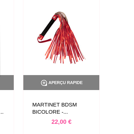


APERÇU RAPIDE
MARTINET BDSM
PADDL
..
BICOLORE -...
LITOL
Prix
22,00 €