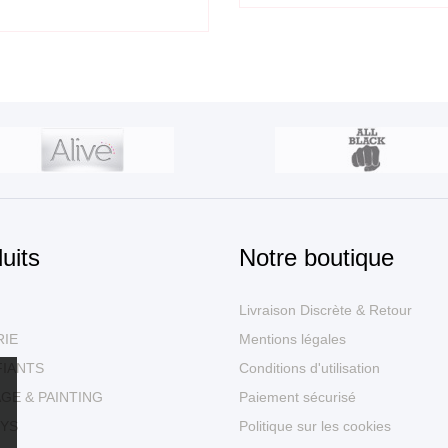
uits
Notre boutique
Livraison Discrète & Retour
RIE
Mentions légales
FIANTS
Conditions d'utilisation
GE & PAINTING
Paiement sécurisé
YS
Politique sur les cookies