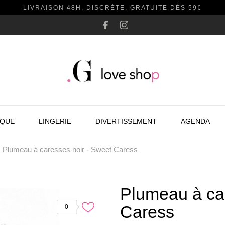
LIVRAISON 48H, DISCRÈTE, GRATUITE DÈS 59€
AQUE
LINGERIE
DIVERTISSEMENT
AGENDA
Plumeau à caresses noir - Sweet Caress
Plumeau à car
Caress
0