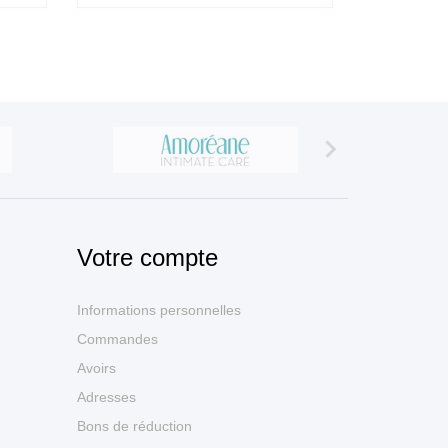

Votre compte
Informations personnelles
Commandes
Avoirs
Adresses
Bons de réduction