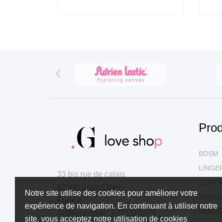

Prod
BDSM
LINGE
33 bis rue de calais
LUBRI
62500 Saint Omer
Notre site utilise des cookies pour améliorer votre
MASSA
France
expérience de navigation. En continuant à utiliser notre
SEXTO
Appelez-nous :
0321115379
site, vous acceptez notre utilisation de cookies