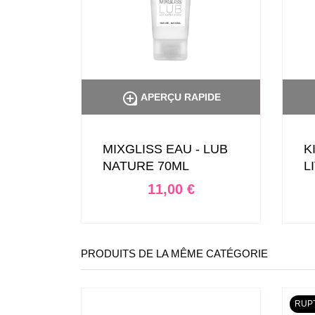

APERÇU RAPIDE
MIXGLISS EAU - LUB
K
NATURE 70ML
L
Prix
11,00 €
PRODUITS DE LA MÊME CATÉGORIE
RUP