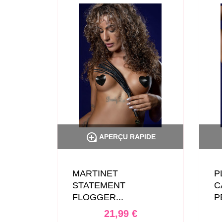

PIDE
APERÇU RAPIDE
MARTINET
P
NT...
STATEMENT
C
FLOGGER...
P
Prix
21,99 €