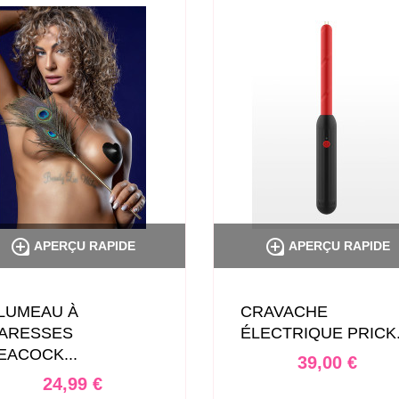


APERÇU RAPIDE
APERÇU RAPIDE
LUMEAU À
CRAVACHE
ARESSES
ÉLECTRIQUE PRICK.
EACOCK...
Prix
39,00 €
Prix
24,99 €