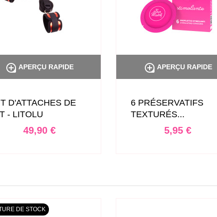


APERÇU RAPIDE
APERÇU RAPIDE
IT D'ATTACHES DE
6 PRÉSERVATIFS
IT - LITOLU
TEXTURÉS...
Prix
Prix
49,90 €
5,95 €
TURE DE STOCK