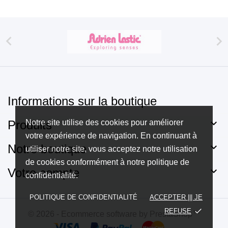


Informations sur la boutique

Produits
Notre site utilise des cookies pour améliorer
votre expérience de navigation. En continuant à

Notre boutique
utiliser notre site, vous acceptez notre utilisation
de cookies conformément à notre politique de

Votre compte
confidentialité.
POLITIQUE DE CONFIDENTIALITÉ
ACCEPTER ||| JE
done
REFUSE
© 2026 - Ecommerce software by PrestaShop™