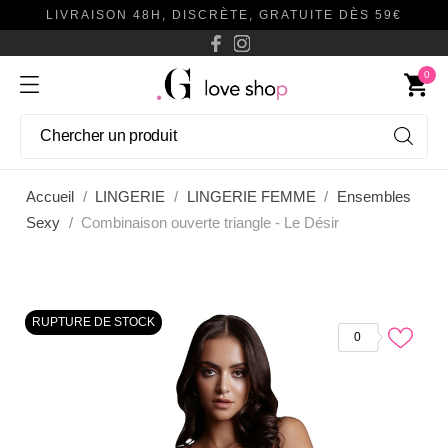
LIVRAISON 48H, DISCRÈTE, GRATUITE DÈS 59€
0
shopping_cart
Accueil
LINGERIE
LINGERIE FEMME
Ensembles
Sexy
Combinaison ouverte triangle - Le Désir
RUPTURE DE STOCK
0