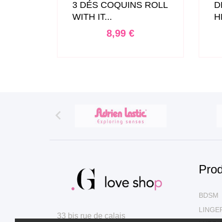
TY
3 DÉS COQUINS ROLL
D
WITH IT...
H
Prix
8,99 €

Prod
BDSM
LINGE
33 bis rue de calais