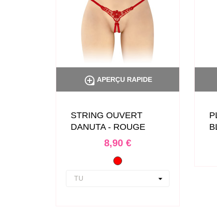

PIDE
APERÇU RAPIDE
STRING OUVERT
P
DANUTA - ROUGE
B
Prix
8,90 €
Rouge