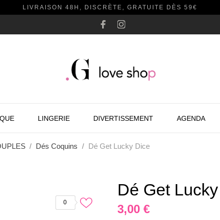
LIVRAISON 48H, DISCRÈTE, GRATUITE DÈS 59€
AQUE
LINGERIE
DIVERTISSEMENT
AGENDA
OUPLES
Dés Coquins
Dé Get Lucky Dice
Dé Get Lucky
0
3,00 €