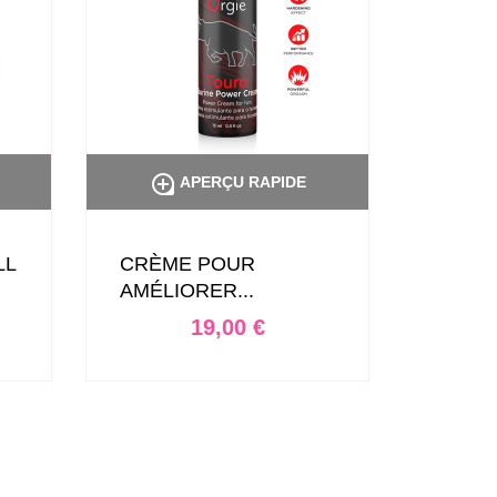


APERÇU RAPIDE
LL
CRÈME POUR
GEL I
AMÉLIORER...
D'EXC
Prix
19,00 €