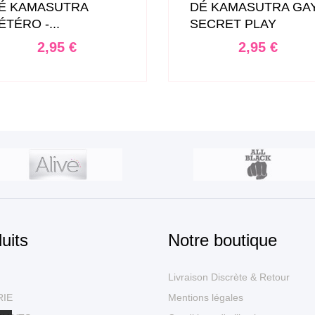
É KAMASUTRA
DÉ KAMASUTRA GAY
ÉTÉRO -...
SECRET PLAY
Prix
Prix
2,95 €
2,95 €
uits
Notre boutique
Livraison Discrète & Retour
RIE
Mentions légales