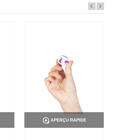


APERÇU RAPIDE