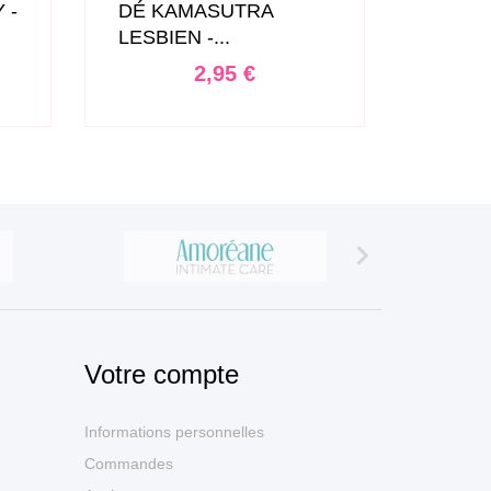
 -
DÉ KAMASUTRA
JEU D
LESBIEN -...
SECR
Prix
2,95 €

Votre compte
Informations personnelles
Commandes