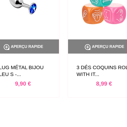


APERÇU RAPIDE
APERÇU RAPIDE
LUG MÉTAL BIJOU
3 DÉS COQUINS RO
LEU S -...
WITH IT...
Prix
Prix
9,90 €
8,99 €