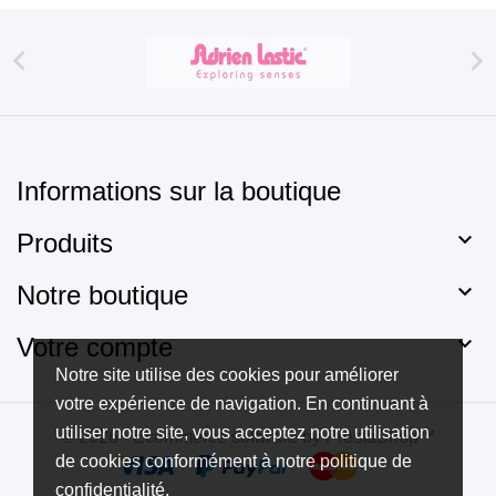


Informations sur la boutique

Produits

Notre boutique

Votre compte
Notre site utilise des cookies pour améliorer
votre expérience de navigation. En continuant à
utiliser notre site, vous acceptez notre utilisation
© 2026 - Ecommerce software by PrestaShop™
de cookies conformément à notre politique de
confidentialité.