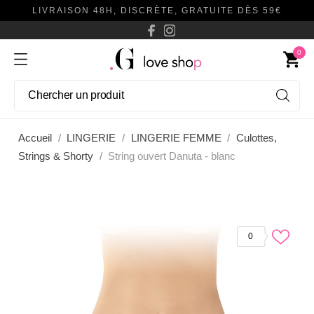
LIVRAISON 48H, DISCRÈTE, GRATUITE DÈS 59€
0
shopping_cart
Accueil
LINGERIE
LINGERIE FEMME
Culottes,
Strings & Shorty
String ouvert Danuta - blanc
0