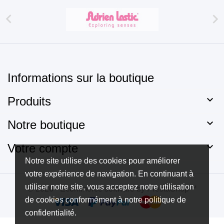


Informations sur la boutique

Produits

Notre boutique

Votre compte
Notre site utilise des cookies pour améliorer
votre expérience de navigation. En continuant à
utiliser notre site, vous acceptez notre utilisation
© 2026 - Ecommerce software by PrestaShop™
de cookies conformément à notre politique de
confidentialité.