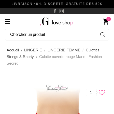
LIVRAISON 48H, DISCRÈTE, GRATUITE DÈS 59€
0
shopping_cart
Accueil
LINGERIE
LINGERIE FEMME
Culottes,
Strings & Shorty
Culotte ouverte rouge Marie - Fashion
Secret
1