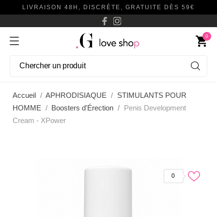
LIVRAISON 48H, DISCRÈTE, GRATUITE DÈS 59€
0
shopping_cart
Accueil
APHRODISIAQUE
STIMULANTS POUR
HOMME
Boosters d'Érection
Penis Development
Cream - XPower
0