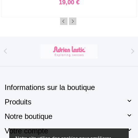
Prix
19,00 €


Informations sur la boutique

Produits

Notre boutique

Votre compte