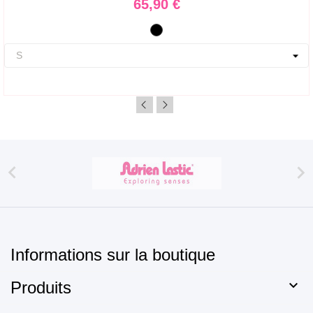
Prix
65,90 €
Noir


Informations sur la boutique

Produits