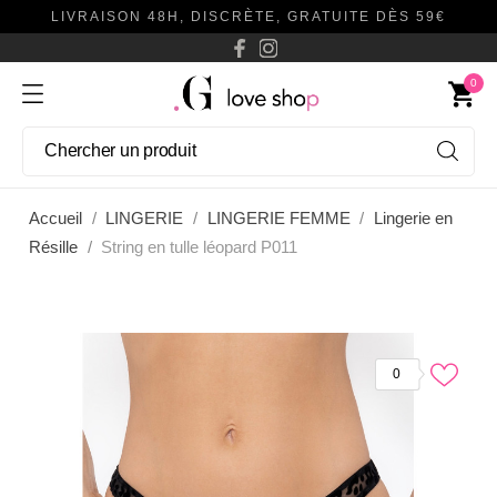
LIVRAISON 48H, DISCRÈTE, GRATUITE DÈS 59€
0
shopping_cart
Accueil
LINGERIE
LINGERIE FEMME
Lingerie en
Résille
String en tulle léopard P011
0