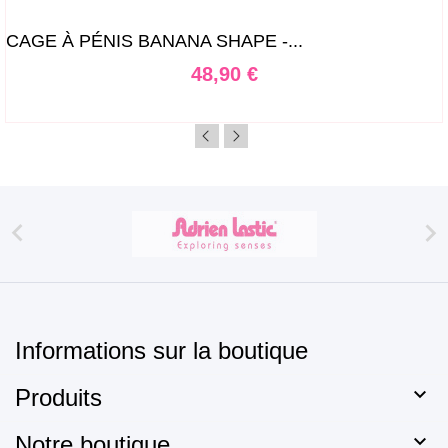
CAGE À PÉNIS BANANA SHAPE -...
Prix
48,90 €


Informations sur la boutique

Produits

Notre boutique