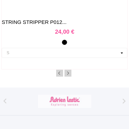
STRING STRIPPER P012...
Prix
24,00 €
Noir

