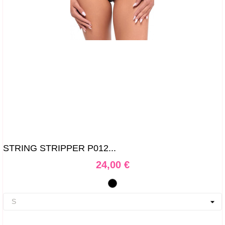
STRING STRIPPER P012...
Prix
24,00 €
Noir