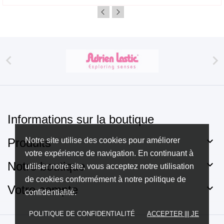


Informations sur la boutique

Produits
Notre site utilise des cookies pour améliorer
votre expérience de navigation. En continuant à

Notre boutique
utiliser notre site, vous acceptez notre utilisation
de cookies conformément à notre politique de

Votre compte
confidentialité.
POLITIQUE DE CONFIDENTIALITÉ
ACCEPTER ||| JE